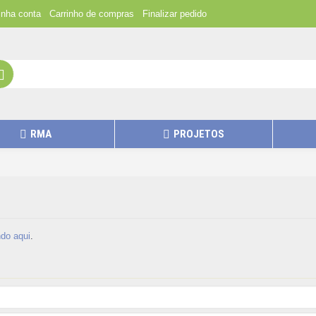
nha conta
Carrinho de compras
Finalizar pedido
RMA
PROJETOS
ndo aqui
.