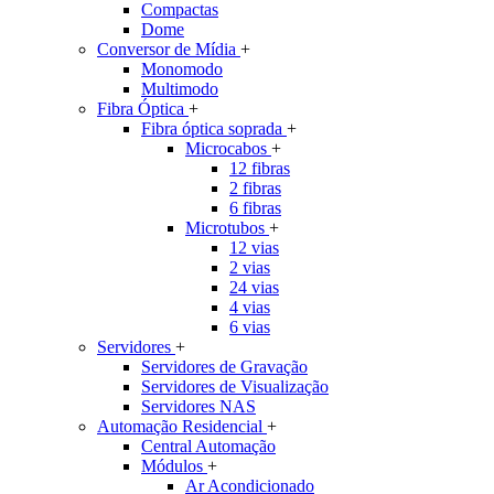
Compactas
Dome
Conversor de Mídia
+
Monomodo
Multimodo
Fibra Óptica
+
Fibra óptica soprada
+
Microcabos
+
12 fibras
2 fibras
6 fibras
Microtubos
+
12 vias
2 vias
24 vias
4 vias
6 vias
Servidores
+
Servidores de Gravação
Servidores de Visualização
Servidores NAS
Automação Residencial
+
Central Automação
Módulos
+
Ar Acondicionado