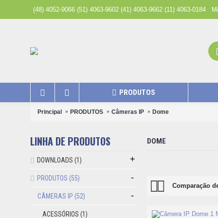
(48) 4052-9066 (51) 4063-9602 (41) 4063-9662 (11) 4063-0184
Mi
PRODUTOS
Principal
PRODUTOS
Câmeras IP
Dome
LINHA DE PRODUTOS
DOME
+
DOWNLOADS
(1)
-
PRODUTOS
(55)
Comparação de
-
CÂMERAS IP
(52)
ACESSÓRIOS
(1)