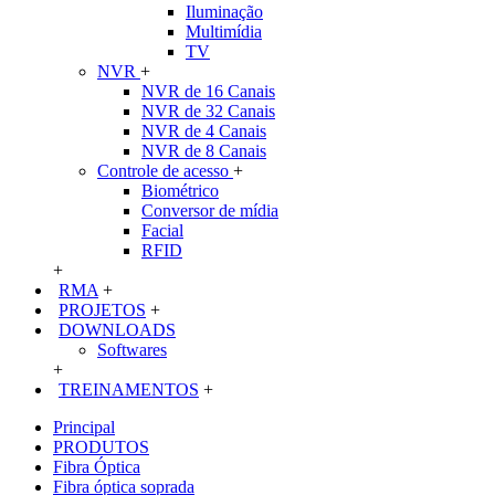
Iluminação
Multimídia
TV
NVR
+
NVR de 16 Canais
NVR de 32 Canais
NVR de 4 Canais
NVR de 8 Canais
Controle de acesso
+
Biométrico
Conversor de mídia
Facial
RFID
+
RMA
+
PROJETOS
+
DOWNLOADS
Softwares
+
TREINAMENTOS
+
Principal
PRODUTOS
Fibra Óptica
Fibra óptica soprada