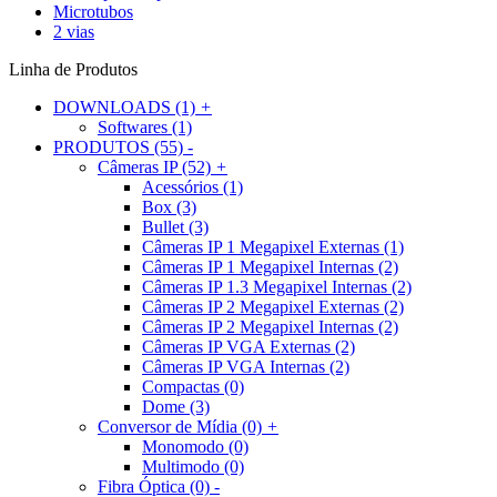
Microtubos
2 vias
Linha de Produtos
DOWNLOADS
(1)
+
Softwares
(1)
PRODUTOS
(55)
-
Câmeras IP
(52)
+
Acessórios
(1)
Box
(3)
Bullet
(3)
Câmeras IP 1 Megapixel Externas
(1)
Câmeras IP 1 Megapixel Internas
(2)
Câmeras IP 1.3 Megapixel Internas
(2)
Câmeras IP 2 Megapixel Externas
(2)
Câmeras IP 2 Megapixel Internas
(2)
Câmeras IP VGA Externas
(2)
Câmeras IP VGA Internas
(2)
Compactas
(0)
Dome
(3)
Conversor de Mídia
(0)
+
Monomodo
(0)
Multimodo
(0)
Fibra Óptica
(0)
-