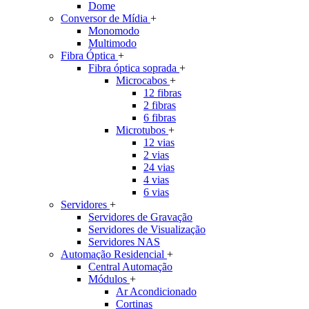
Dome
Conversor de Mídia
+
Monomodo
Multimodo
Fibra Óptica
+
Fibra óptica soprada
+
Microcabos
+
12 fibras
2 fibras
6 fibras
Microtubos
+
12 vias
2 vias
24 vias
4 vias
6 vias
Servidores
+
Servidores de Gravação
Servidores de Visualização
Servidores NAS
Automação Residencial
+
Central Automação
Módulos
+
Ar Acondicionado
Cortinas