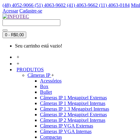
(48) 4052-9066 (51) 4063-9602 (41) 4063-9662 (11) 4063-0184
Minh
Acessar
Cadastre-se
0 - R$0,00
Seu carrinho está vazio!
+
+
PRODUTOS
Câmeras IP
+
Acessórios
Box
Bullet
Câmeras IP 1 Megapixel Externas
Câmeras IP 1 Megapixel Internas
Câmeras IP 1.3 Megapixel Internas
Câmeras IP 2 Megapixel Externas
Câmeras IP 2 Megapixel Internas
Câmeras IP VGA Externas
Câmeras IP VGA Internas
Compactas