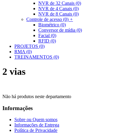
NVR de 32 Canais
(0)
NVR de 4 Canais
(0)
NVR de 8 Canais
(0)
Controle de acesso
(0)
+
Biométrico
(0)
Conversor de mídia
(0)
Facial
(0)
RFID
(0)
PROJETOS
(0)
RMA
(0)
TREINAMENTOS
(0)
2 vias
Não há produtos neste departamento
Informações
Sobre ou Quem somos
Informações de Entrega
Política de Privacidade