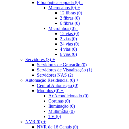
Fibra óptica soprada
(0)
-
Microcabos
(0)
+
12 fibras
(0)
2 fibras
(0)
6 fibras
(0)
Microtubos
(0)
-
12 vias
(0)
2 vias
(0)
24 vias
(0)
4 vias
(0)
6 vias
(0)
Servidores
(3)
+
Servidores de Gravação
(0)
Servidores de Visualização
(1)
Servidores NAS
(2)
Automação Residencial
(0)
+
Central Automação
(0)
Módulos
(0)
+
Ar Acondicionado
(0)
Cortinas
(0)
Iluminação
(0)
Multimídia
(0)
TV
(0)
NVR
(0)
+
NVR de 16 Canais
(0)