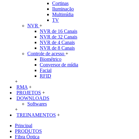
Cortinas
Iluminação
Multimídia
TV
NVR
+
NVR de 16 Canais
NVR de 32 Canais
NVR de 4 Canais
NVR de 8 Canais
Controle de acesso
+
Biométrico
Conversor de mídia
Facial
RFID
+
RMA
+
PROJETOS
+
DOWNLOADS
Softwares
+
TREINAMENTOS
+
Principal
PRODUTOS
Fibra Óptica