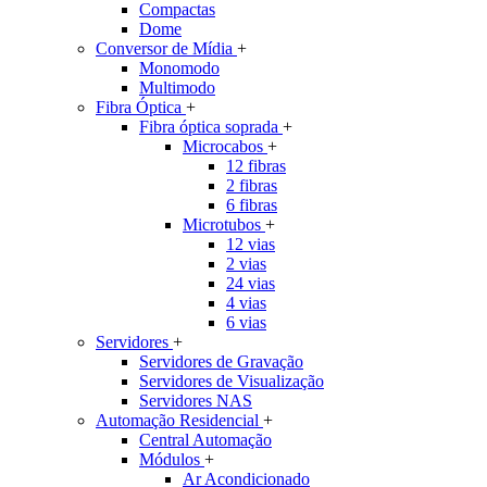
Compactas
Dome
Conversor de Mídia
+
Monomodo
Multimodo
Fibra Óptica
+
Fibra óptica soprada
+
Microcabos
+
12 fibras
2 fibras
6 fibras
Microtubos
+
12 vias
2 vias
24 vias
4 vias
6 vias
Servidores
+
Servidores de Gravação
Servidores de Visualização
Servidores NAS
Automação Residencial
+
Central Automação
Módulos
+
Ar Acondicionado