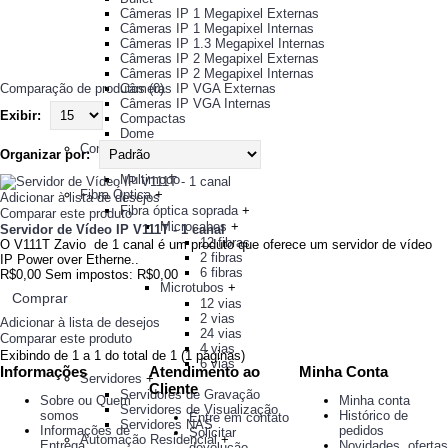
Câmeras IP 1 Megapixel Externas
Câmeras IP 1 Megapixel Internas
Câmeras IP 1.3 Megapixel Internas
Câmeras IP 2 Megapixel Externas
Câmeras IP 2 Megapixel Internas
Comparação de produtos (0)
Câmeras IP VGA Externas
Câmeras IP VGA Internas
Exibir:
Compactas
Dome
Conversor de Mídia
+
Organizar por:
Monomodo
Multimodo
Fibra Óptica
+
Adicionar à lista de desejos
Fibra óptica soprada
+
Comparar este produto
Microcabos
+
Servidor de Vídeo IP V111T - 1 canal
12 fibras
O V111T Zavio de 1 canal é um produto que oferece um servidor de vídeo
2 fibras
IP Power over Etherne..
6 fibras
R$0,00
Sem impostos: R$0,00
Microtubos
+
Comprar
12 vias
2 vias
Adicionar à lista de desejos
24 vias
Comparar este produto
4 vias
Exibindo de 1 a 1 do total de 1 (1 páginas)
6 vias
Informações
Atendimento ao
Minha Conta
Servidores
+
Cliente
Servidores de Gravação
Sobre ou Quem
Minha conta
Servidores de Visualização
somos
Histórico de
Entre em contato
Servidores NAS
Informações de
pedidos
Solicitar
Automação Residencial
+
Entrega
Novidades, ofertas
devolução