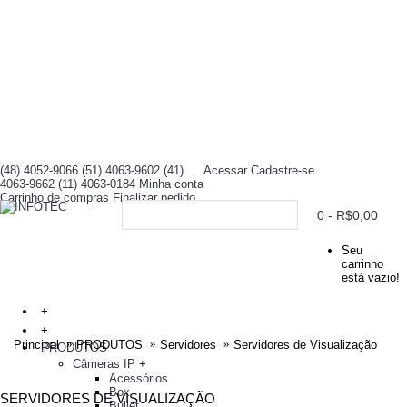
(48) 4052-9066 (51) 4063-9602 (41)
Acessar
Cadastre-se
4063-9662 (11) 4063-0184
Minha conta
Carrinho de compras
Finalizar pedido
0 - R$0,00
Seu
carrinho
está vazio!
+
+
Principal
PRODUTOS
Servidores
Servidores de Visualização
PRODUTOS
Câmeras IP
+
Acessórios
Box
SERVIDORES DE VISUALIZAÇÃO
Bullet